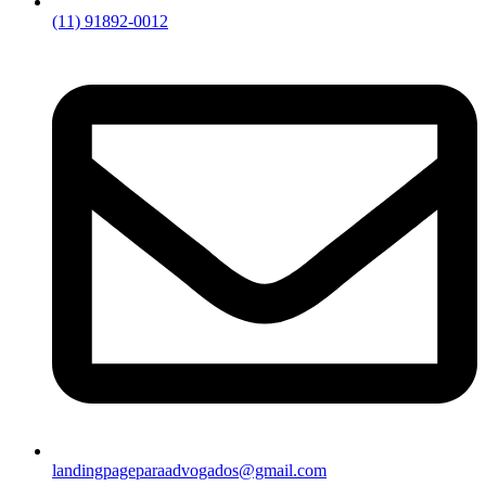
(11) 91892-0012
landingpageparaadvogados@gmail.com