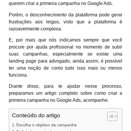
querem criar a primeira campanha no Google Ads.
E
Porém, o desconhecimento da plataforma pode gerar
I
frustrações aos leigos, visto que a plataforma é
p
razoavelmente complexa.
L
E, por mais que nós indicamos sempre que você
P
procure por ajuda profissional no momento de subir
d
suas campanhas, especialmente se existe uma
D
landing page para advogado, ainda assim, é possível
C
ter uma noção de como tudo isso mais ou menos
funciona.
Diante disso, para te ajudar nesse processo,
preparamos um artigo completo sobre como criar a
E
primeira campanha no Google Ads, acompanhe.
I
p
Conteúdo do artigo
L
Escolha o objetivo da campanha
P