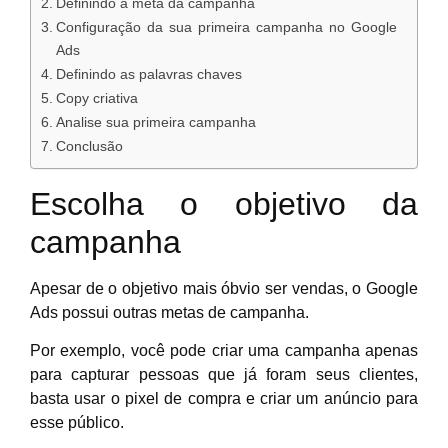
Definindo a meta da campanha
d
Configuração da sua primeira campanha no Google
D
Ads
d
Definindo as palavras chaves
F
Copy criativa
Analise sua primeira campanha
Conclusão
Escolha o objetivo da
o
o
campanha
a
n
Apesar de o objetivo mais óbvio ser vendas, o Google
W
Ads possui outras metas de campanha.
Por exemplo, você pode criar uma campanha apenas
para capturar pessoas que já foram seus clientes,
basta usar o pixel de compra e criar um anúncio para
esse público.